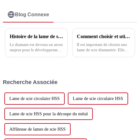
pour céramique 6-
120 mm - UPIN
Blog Connexe
Histoire de la lame de scie diamantée
Comment choisir et utiliser une lame de scie
Le diamant est devenu un atout
Il est important de choisir une
majeur pour le développement
lame de scie diamantée. Elle
de l'économie nationale grâce à
améliore l'efficacité du travail
sa supériorité incomparable sur
et réduit les coûts. Voici
d'autres matériaux. Outils
quelques facteurs importants à
diamantés (outils de coupe, de
prendre en compte : 1.
perçage, de meulage...)
Matériau de coupe : selon les
Recherche Associée
diff...
Lame de scie circulaire HSS
Lame de scie circulaire HSS
Lame de scie HSS pour la découpe du métal
Affûteuse de lames de scie HSS