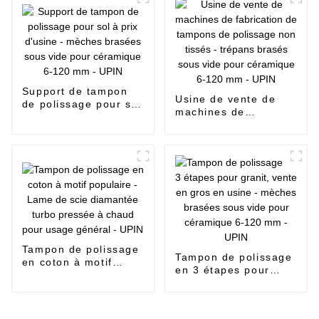
mèches brasées sous
6-120 mm - UPIN
vide pour céramique
6-120 mm - UPIN
Support de tampon
Usine de vente de
de polissage pour sol
machines de
à prix d'usine -
fabrication de
mèches brasées sous
tampons de polissage
vide pour céramique
non tissés - trépans
6-120 mm - UPIN
brasés sous vide
pour céramique 6-
120 mm - UPIN
Tampon de polissage
Tampon de polissage
en coton à motif
en 3 étapes pour
populaire - Lame de
granit, vente en gros
scie diamantée turbo
en usine - mèches
pressée à chaud pour
brasées sous vide
usage général - UPIN