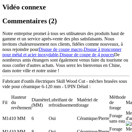
Vidéo connexe
Commentaires (2)
Notre entreprise promet à tous ses utilisateurs des produits haut de
gamme et un service après-vente des plus satisfaisants. Nous
invitons chaleureusement nos clients, fidèles comme nouveaux, à
nous rejoindre pour
Disque de coupe macro
,
Disque à tronçonner
pour métal et acier inoxydable
,
Disque de coupe de 4 pouces
De
nombreux amis étrangers sont également venus faire du tourisme ou
nous confier d'autres achats. Vous serez les bienvenus en Chine,
dans notre ville et notre usine !
Fabricant d'outils électriques Skill Wood Cut - mèches brasées sous
vide pour céramique 6-120 mm - UPIN Détail :
Hauteur
Méthode
Diamètre
Lubrifiant de
Matériel de
Fil
du
de
Ma
(MM)
refroidissement
forage
revêtement
forage
Me
Forage
M14
10 MM
6
Oui
Céramique/Pierre
d'a
sans eau
Forage
Me
M14
10 MM
8
Oui
Céramique/Pierre