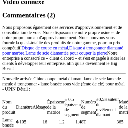
Vidéo connexe
Commentaires (2)
Nous proposons également des services d'approvisionnement et de
consolidation de vols. Nous disposons de notre propre usine et de
notre propre bureau d'approvisionnement. Nous pouvons vous
fournir la quasi-totalité des produits de notre gamme, pour un prix
compétitif.
Disque de coupe en métal
,
Disque à tronçonner diamanté
pour marbre
,
Lame de scie diamantée pour couper la pierre
Notre
entreprise a consacré ce « client d'abord » et s'est engagée à aider les
clients à développer leur entreprise, afin qu'ils deviennent le Big
Boss !
Nouvelle arrivée Chine coupe métal diamant lame de scie lame de
meule à tronçonner - lame brasée sous vide (fente de clé) pour métal
- UPIN Détail :
± 0,5
±0,5Hauteur
Nom
Épaisseur
Numéro
Maté
épaisseur
du
du
Diamètre
Alésage
de la
de
de la
de
revêtement
produit
matrice
segment
matr
segment
diamant
Lame
Φ105
16
1.2
1.4
8T
3
65
brasée