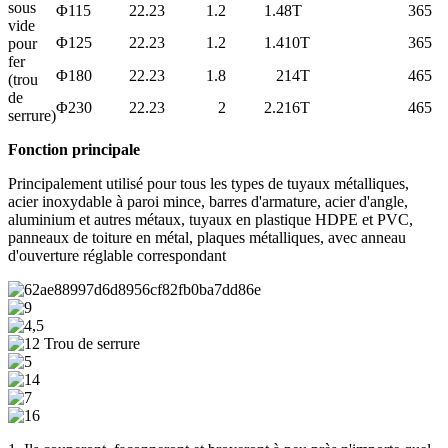
sous
Φ115
22.23
1.2
1.4
8T
3
65
vide
Φ125
22.23
1.2
1.4
10T
3
65
pour
fer
Φ180
22.23
1.8
2
14T
4
65
(trou
de
Φ230
22.23
2
2.2
16T
4
65
serrure)
Fonction principale
Principalement utilisé pour tous les types de tuyaux métalliques,
acier inoxydable à paroi mince, barres d'armature, acier d'angle,
aluminium et autres métaux, tuyaux en plastique HDPE et PVC,
panneaux de toiture en métal, plaques métalliques, avec anneau
d'ouverture réglable correspondant