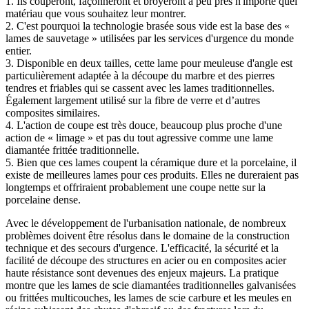
1. Ils couperont, façonneront et broyeront à peu près n'importe quel
matériau que vous souhaitez leur montrer.
2. C'est pourquoi la technologie brasée sous vide est la base des «
lames de sauvetage » utilisées par les services d'urgence du monde
entier.
3. Disponible en deux tailles, cette lame pour meuleuse d'angle est
particulièrement adaptée à la découpe du marbre et des pierres
tendres et friables qui se cassent avec les lames traditionnelles.
Également largement utilisé sur la fibre de verre et d’autres
composites similaires.
4. L'action de coupe est très douce, beaucoup plus proche d'une
action de « limage » et pas du tout agressive comme une lame
diamantée frittée traditionnelle.
5. Bien que ces lames coupent la céramique dure et la porcelaine, il
existe de meilleures lames pour ces produits. Elles ne dureraient pas
longtemps et offriraient probablement une coupe nette sur la
porcelaine dense.
Avec le développement de l'urbanisation nationale, de nombreux
problèmes doivent être résolus dans le domaine de la construction
technique et des secours d'urgence. L'efficacité, la sécurité et la
facilité de découpe des structures en acier ou en composites acier
haute résistance sont devenues des enjeux majeurs. La pratique
montre que les lames de scie diamantées traditionnelles galvanisées
ou frittées multicouches, les lames de scie carbure et les meules en