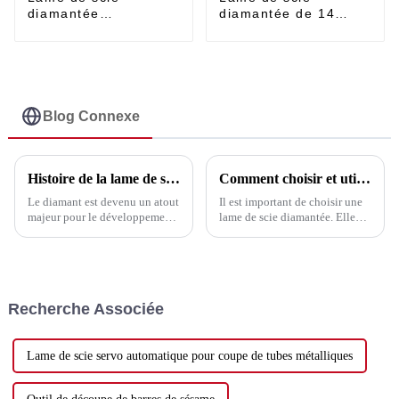
diamantée
diamantée de 14
segmentée turbo
pouces, fabricant
pour granit, 14
OEM - Lame de scie
pouces, prix
diamantée continue
abordable, pour murs
ultra-fine pour
et rainures - UPIN
céramique et
porcelaine dure -
Blog Connexe
UPIN
Histoire de la lame de scie diamantée
Comment choisir et utiliser une lame de scie
Le diamant est devenu un atout
Il est important de choisir une
majeur pour le développement
lame de scie diamantée. Elle
de l'économie nationale grâce à
améliore l'efficacité du travail
sa supériorité incomparable sur
et réduit les coûts. Voici
d'autres matériaux. Outils
quelques facteurs importants à
diamantés (outils de coupe, de
prendre en compte : 1.
perçage, de meulage...)
Matériau de coupe. Selon les
Recherche Associée
diffé...
Lame de scie servo automatique pour coupe de tubes métalliques